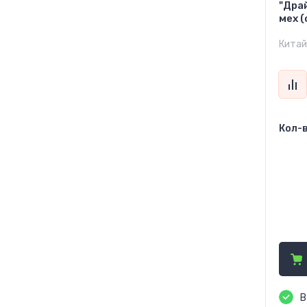
"Дра
мех (
Китай
Кол-в
24
27
45
В