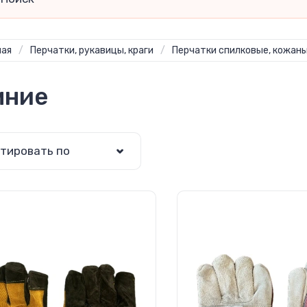
ная
/
Перчатки, рукавицы, краги
/
Перчатки спилковые, кожан
мние
тировать по