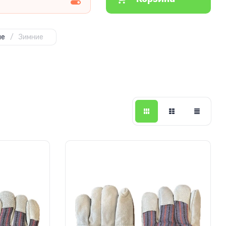
ые
/
Зимние