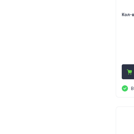
Кол-в
16
18
30
В