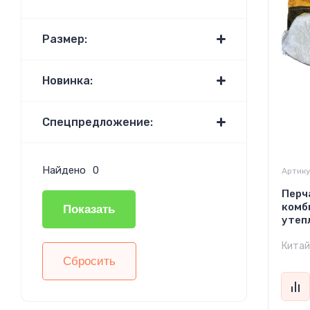
Размер:
Новинка:
Спецпредложение:
Найдено
0
Артику
Перч
комб
Показать
утеп
Китай
Сбросить