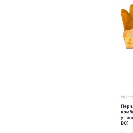
Артику
Перч
комб
утеп
ВС)