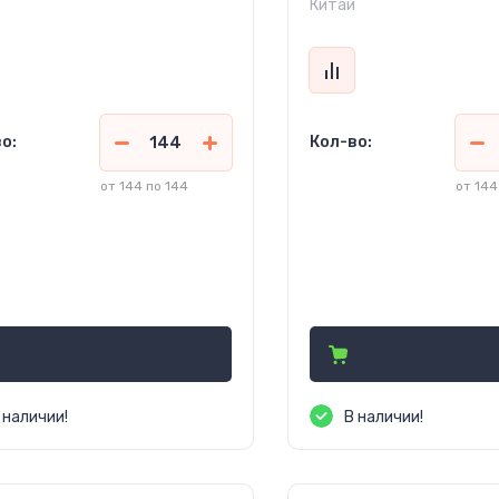
Китай
о:
Кол-во:
от 144 по 144
от 144
8.85
240.35
руб.
(Кр. ОПТ)
руб.
(Кр. ОПТ)
8.75
261.25
руб. (ОПТ)
руб. (ОПТ)
0.00
400.00
руб.
(Розница)
руб.
(Розница
 наличии!
В наличии!