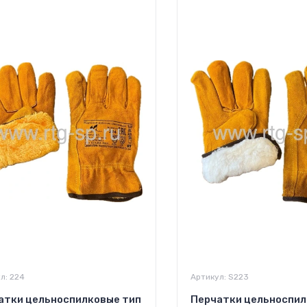
л:
224
Артикул:
S223
атки цельноспилковые тип
Перчатки цельноспил