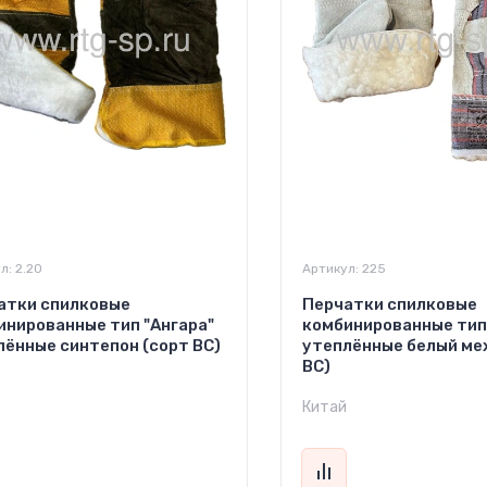
л:
2.20
Артикул:
225
атки спилковые
Перчатки спилковые
инированные тип "Ангара"
комбинированные тип 
лённые синтепон (сорт ВС)
утеплённые белый мех
ВС)
Китай