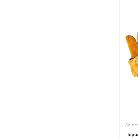
Артику
Перч