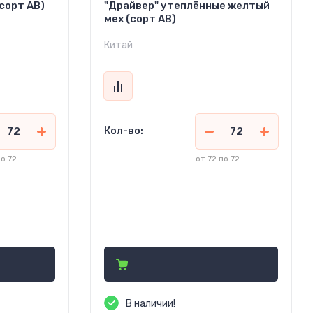
сорт АВ)
"Драйвер" утеплённые желтый
мех (сорт АВ)
Китай
Кол-во:
по 72
от 72 по 72
265.65
руб.
(Кр. ОПТ)
288.75
руб. (ОПТ)
470.00
)
руб.
(Розница)
В наличии!