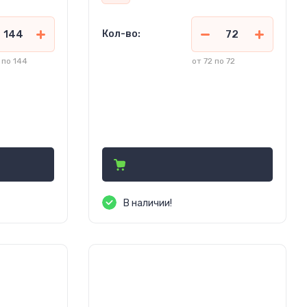
Кол-во:
 по 144
от 72 по 72
226.55
руб.
(Кр. ОПТ)
246.25
руб. (ОПТ)
400.00
)
руб.
(Розница)
В наличии!