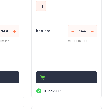
Кол-во:
 по 144
от 144 по 144
242.65
руб.
(Кр. ОПТ)
263.75
руб. (ОПТ)
450.00
)
руб.
(Розница)
В наличии!