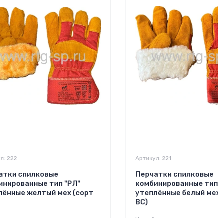
л:
222
Артикул:
221
атки спилковые
Перчатки спилковые
инированные тип "РЛ"
комбинированные тип
лённые желтый мех (сорт
утеплённые белый мех
ВС)