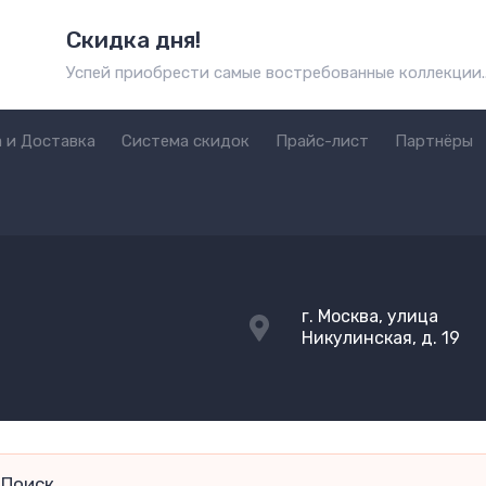
Скидка дня!
Успей приобрести самые востребованные коллекции..
 и Доставка
Система скидок
Прайс-лист
Партнёры
г. Москва, улица
Никулинская, д. 19