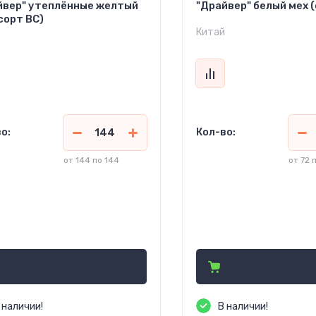
йвер" утеплённые желтый
"Драйвер" белый мех (
сорт ВС)
Китай
о:
Кол-во:
от 144 по 144
от 72 
9.55
255.30
руб.
(Кр. ОПТ)
руб.
(Кр. ОПТ)
1.25
277.50
руб. (ОПТ)
руб. (ОПТ)
0.00
450.00
руб.
(Розница)
руб.
(Розница
 наличии!
В наличии!