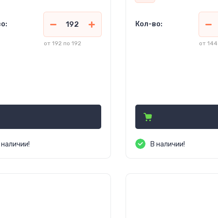
о:
Кол-во:
от 192 по 192
от 144
6.75
208.15
руб.
(Кр. ОПТ)
руб.
(Кр. ОПТ)
1.25
226.25
руб. (ОПТ)
руб. (ОПТ)
0.00
350.00
руб.
(Розница)
руб.
(Розница
 наличии!
В наличии!