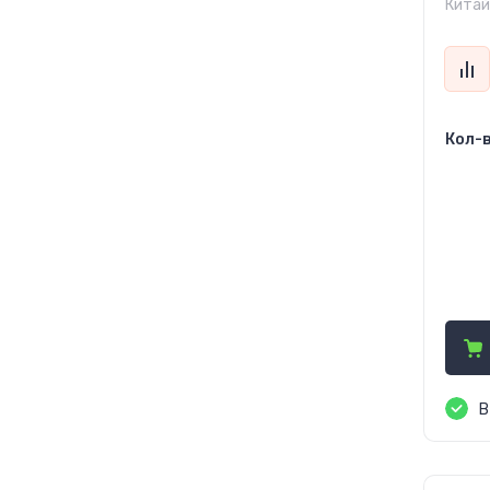
Китай
Кол-в
22
24
45
В