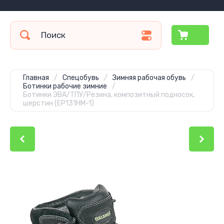
Главная
/
Спецобувь
/
Зимняя рабочая обувь
/
Ботинки рабочие зимние
/
Ботинки ЭВА/ТПУ/Резина, композитный подносок,
шерстин (EP131HM-1)