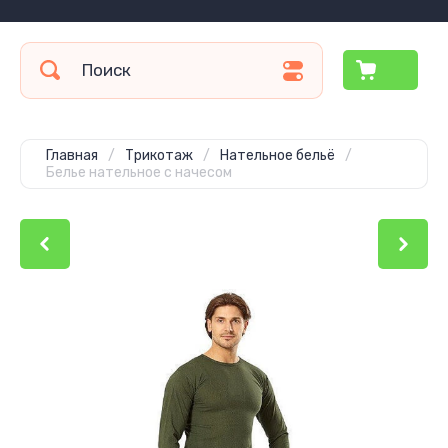
Главная
/
Трикотаж
/
Нательное бельё
/
Белье нательное с начесом